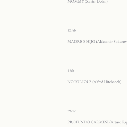
MOMMY (Xavier Dolan)
12 feb
MADRE E HIJO (Aleksandr Sokurov
5 feb
NOTORIOUS (Alfred Hitchcock)
29 ene
PROFUNDO CARMESÍ (Arturo Rips