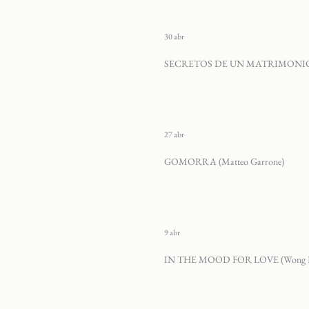
30 abr
SECRETOS DE UN MATRIMONIO (
27 abr
GOMORRA (Matteo Garrone)
9 abr
IN THE MOOD FOR LOVE (Wong K