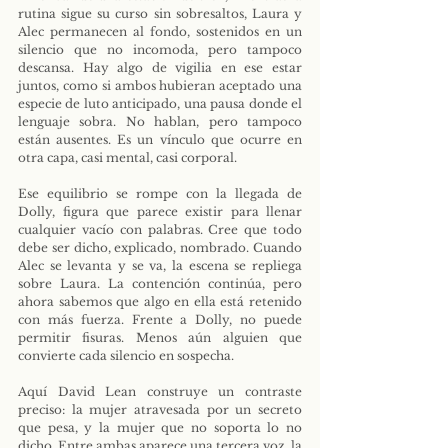
rutina sigue su curso sin sobresaltos, Laura y 
Alec permanecen al fondo, sostenidos en un 
silencio que no incomoda, pero tampoco 
descansa. Hay algo de vigilia en ese estar 
juntos, como si ambos hubieran aceptado una 
especie de luto anticipado, una pausa donde el 
lenguaje sobra. No hablan, pero tampoco 
están ausentes. Es un vínculo que ocurre en 
otra capa, casi mental, casi corporal.
Ese equilibrio se rompe con la llegada de 
Dolly, figura que parece existir para llenar 
cualquier vacío con palabras. Cree que todo 
debe ser dicho, explicado, nombrado. Cuando 
Alec se levanta y se va, la escena se repliega 
sobre Laura. La contención continúa, pero 
ahora sabemos que algo en ella está retenido 
con más fuerza. Frente a Dolly, no puede 
permitir fisuras. Menos aún alguien que 
convierte cada silencio en sospecha.
Aquí David Lean construye un contraste 
preciso: la mujer atravesada por un secreto 
que pesa, y la mujer que no soporta lo no 
dicho. Entre ambas aparece una tercera voz, la 