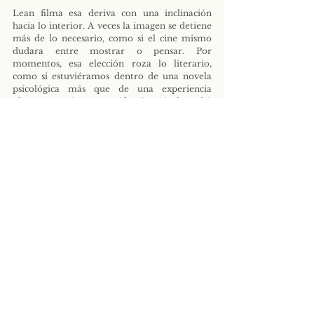
Lean filma esa deriva con una inclinación 
hacia lo interior. A veces la imagen se detiene 
más de lo necesario, como si el cine mismo 
dudara entre mostrar o pensar. Por 
momentos, esa elección roza lo literario, 
como si estuviéramos dentro de una novela 
psicológica más que de una experiencia 
plenamente cinematográfica. Pero incluso ahí, 
el cine encuentra su salida: en los cambios de 
luz, en los desplazamientos mínimos del 
encuadre, en la manera en que el tiempo se 
vuelve sensible.
Cuando la posibilidad de ser descubiertos 
aparece —cuando el amigo de Alec vuelve 
antes de lo previsto— no hay gran estallido, 
sino algo más silencioso: la decepción de no 
conocer del todo al otro. Como si la traición 
más profunda fuera la de haber confiado. Es 
fácil mentir cuando el otro cree en ti sin 
fisuras.
El cuerpo, sin embargo, llega antes que 
cualquier argumento. Laura comienza su 