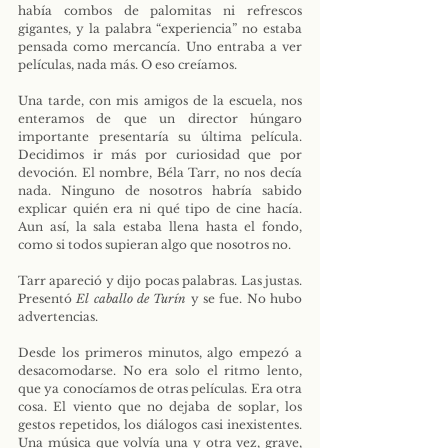
había combos de palomitas ni refrescos 
gigantes, y la palabra “experiencia” no estaba 
pensada como mercancía. Uno entraba a ver 
películas, nada más. O eso creíamos.
Una tarde, con mis amigos de la escuela, nos 
enteramos de que un director húngaro 
importante presentaría su última película. 
Decidimos ir más por curiosidad que por 
devoción. El nombre, Béla Tarr, no nos decía 
nada. Ninguno de nosotros habría sabido 
explicar quién era ni qué tipo de cine hacía. 
Aun así, la sala estaba llena hasta el fondo, 
como si todos supieran algo que nosotros no.
Tarr apareció y dijo pocas palabras. Las justas. 
Presentó 
El caballo de Turín
 y se fue. No hubo 
advertencias.
Desde los primeros minutos, algo empezó a 
desacomodarse. No era solo el ritmo lento, 
que ya conocíamos de otras películas. Era otra 
cosa. El viento que no dejaba de soplar, los 
gestos repetidos, los diálogos casi inexistentes. 
Una música que volvía una y otra vez, grave, 