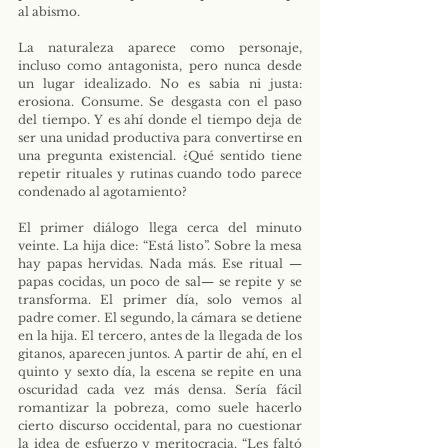
al abismo.
La naturaleza aparece como personaje, 
incluso como antagonista, pero nunca desde 
un lugar idealizado. No es sabia ni justa: 
erosiona. Consume. Se desgasta con el paso 
del tiempo. Y es ahí donde el tiempo deja de 
ser una unidad productiva para convertirse en 
una pregunta existencial. ¿Qué sentido tiene 
repetir rituales y rutinas cuando todo parece 
condenado al agotamiento?
El primer diálogo llega cerca del minuto 
veinte. La hija dice: “Está listo”. Sobre la mesa 
hay papas hervidas. Nada más. Ese ritual —
papas cocidas, un poco de sal— se repite y se 
transforma. El primer día, solo vemos al 
padre comer. El segundo, la cámara se detiene 
en la hija. El tercero, antes de la llegada de los 
gitanos, aparecen juntos. A partir de ahí, en el 
quinto y sexto día, la escena se repite en una 
oscuridad cada vez más densa. Sería fácil 
romantizar la pobreza, como suele hacerlo 
cierto discurso occidental, para no cuestionar 
la idea de esfuerzo y meritocracia. “Les faltó 