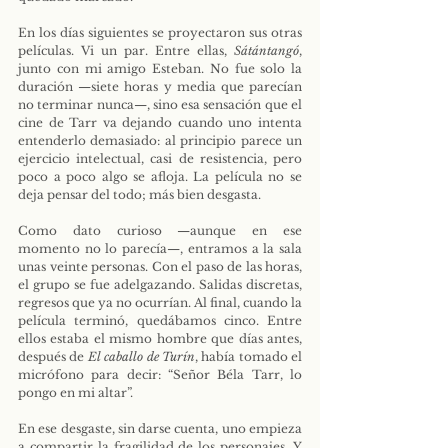
En los días siguientes se proyectaron sus otras 
películas. Vi un par. Entre ellas, 
Sátántangó
, 
junto con mi amigo Esteban. No fue solo la 
duración —siete horas y media que parecían 
no terminar nunca—, sino esa sensación que el 
cine de Tarr va dejando cuando uno intenta 
entenderlo demasiado: al principio parece un 
ejercicio intelectual, casi de resistencia, pero 
poco a poco algo se afloja. La película no se 
deja pensar del todo; más bien desgasta.
Como dato curioso —aunque en ese 
momento no lo parecía—, entramos a la sala 
unas veinte personas. Con el paso de las horas, 
el grupo se fue adelgazando. Salidas discretas, 
regresos que ya no ocurrían. Al final, cuando la 
película terminó, quedábamos cinco. Entre 
ellos estaba el mismo hombre que días antes, 
después de 
El caballo de Turín
, había tomado el 
micrófono para decir: “Señor Béla Tarr, lo 
pongo en mi altar”.
En ese desgaste, sin darse cuenta, uno empieza 
a compartir la fragilidad de los personajes. Y 