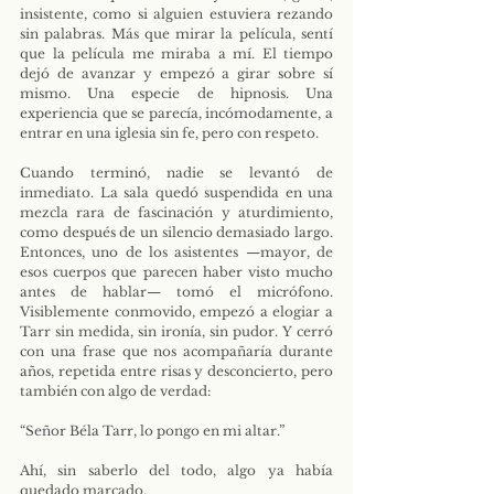
insistente, como si alguien estuviera rezando 
sin palabras. Más que mirar la película, sentí 
que la película me miraba a mí. El tiempo 
dejó de avanzar y empezó a girar sobre sí 
mismo. Una especie de hipnosis. Una 
experiencia que se parecía, incómodamente, a 
entrar en una iglesia sin fe, pero con respeto.
Cuando terminó, nadie se levantó de 
inmediato. La sala quedó suspendida en una 
mezcla rara de fascinación y aturdimiento, 
como después de un silencio demasiado largo. 
Entonces, uno de los asistentes —mayor, de 
esos cuerpos que parecen haber visto mucho 
antes de hablar— tomó el micrófono. 
Visiblemente conmovido, empezó a elogiar a 
Tarr sin medida, sin ironía, sin pudor. Y cerró 
con una frase que nos acompañaría durante 
años, repetida entre risas y desconcierto, pero 
también con algo de verdad:
“Señor Béla Tarr, lo pongo en mi altar.”
Ahí, sin saberlo del todo, algo ya había 
quedado marcado.