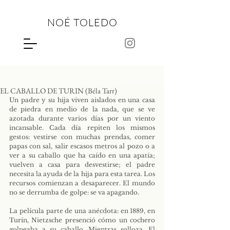
NOÉ TOLEDO
EL CABALLO DE TURIN (Béla Tarr)
Un padre y su hija viven aislados en una casa 
de piedra en medio de la nada, que se ve 
azotada durante varios días por un viento 
incansable. Cada día repiten los mismos 
gestos: vestirse con muchas prendas, comer 
papas con sal, salir escasos metros al pozo o a 
ver a su caballo que ha caído en una apatía; 
vuelven a casa para desvestirse; el padre 
necesita la ayuda de la hija para esta tarea. Los 
recursos comienzan a desaparecer. El mundo 
no se derrumba de golpe: se va apagando.
La película parte de una anécdota: en 1889, en 
Turín, Nietzsche presenció cómo un cochero 
golpeaba a su caballo. Mientras solloza. El 