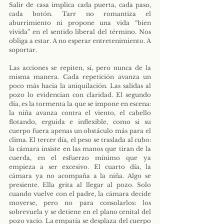
Salir de casa implica cada puerta, cada paso, 
cada botón. Tarr no romantiza el 
aburrimiento ni propone una vida “bien 
vivida” en el sentido liberal del término. Nos 
obliga a estar. A no esperar entretenimiento. A 
soportar.
Las acciones se repiten, sí, pero nunca de la 
misma manera. Cada repetición avanza un 
poco más hacia la aniquilación. Las salidas al 
pozo lo evidencian con claridad. El segundo 
día, es la tormenta la que se impone en escena: 
la niña avanza contra el viento, el cabello 
flotando, erguida e inflexible, como si su 
cuerpo fuera apenas un obstáculo más para el 
clima. El tercer día, el peso se traslada al cubo: 
la cámara insiste en las manos que tiran de la 
cuerda, en el esfuerzo mínimo que ya 
empieza a ser excesivo. El cuarto día, la 
cámara ya no acompaña a la niña. Algo se 
presiente. Ella grita al llegar al pozo. Solo 
cuando vuelve con el padre, la cámara decide 
moverse, pero no para consolarlos: los 
sobrevuela y se detiene en el plano cenital del 
pozo vacío. La empatía se desplaza del cuerpo 