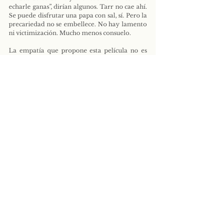
echarle ganas”, dirían algunos. Tarr no cae ahí. 
Se puede disfrutar una papa con sal, sí. Pero la 
precariedad no se embellece. No hay lamento 
ni victimización. Mucho menos consuelo.
La empatía que propone esta película no es 
ideal. Es encarnada. Una empatía que 
despeina, que enfría, que hace sentir el aire 
pegado a los huesos. Sensaciones que solo el 
tiempo puede transmitir. El tiempo como 
medida universal, no como valor de cambio.
Cuando el clima es así de agresivo, basta con 
intentar cumplir una rutina básica para que 
aparezca el conflicto. Comer, vestirse, salir 
unos metros de casa se convierten en una 
lucha. No por heroísmo, sino por necesidad. 
Entre el padre y la hija se establece una 
dialéctica silenciosa entre tolerancia y 
desgaste, sostenida por la supervivencia. El 
silencio fluye entre el enojo, la frustración y 
una tensión que nunca estalla.
Las secuencias del vestido del padre —
discapacitado del ojo y del brazo derecho— se 