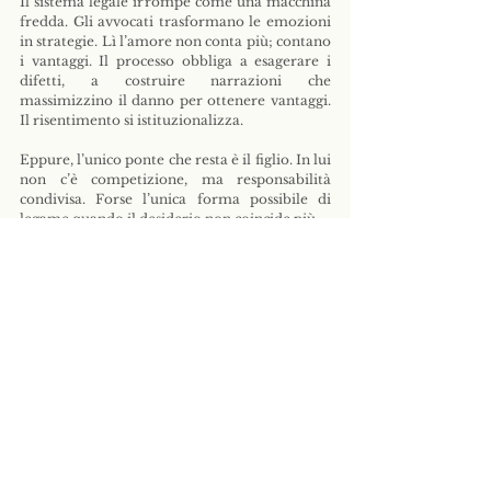
Il sistema legale irrompe come una macchina 
fredda. Gli avvocati trasformano le emozioni 
in strategie. Lì l’amore non conta più; contano 
i vantaggi. Il processo obbliga a esagerare i 
difetti, a costruire narrazioni che 
massimizzino il danno per ottenere vantaggi. 
Il risentimento si istituzionalizza.
Eppure, l’unico ponte che resta è il figlio. In lui 
non c’è competizione, ma responsabilità 
condivisa. Forse l’unica forma possibile di 
legame quando il desiderio non coincide più.
Alla fine, nessuno trionfa davvero. Né 
falliscono del tutto. Si separano perché restare 