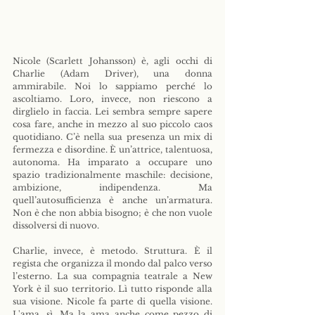
Nicole (Scarlett Johansson) è, agli occhi di 
Charlie (Adam Driver), una donna 
ammirabile. Noi lo sappiamo perché lo 
ascoltiamo. Loro, invece, non riescono a 
dirglielo in faccia. Lei sembra sempre sapere 
cosa fare, anche in mezzo al suo piccolo caos 
quotidiano. C’è nella sua presenza un mix di 
fermezza e disordine. È un’attrice, talentuosa, 
autonoma. Ha imparato a occupare uno 
spazio tradizionalmente maschile: decisione, 
ambizione, indipendenza. Ma 
quell’autosufficienza è anche un’armatura. 
Non è che non abbia bisogno; è che non vuole 
dissolversi di nuovo.
Charlie, invece, è metodo. Struttura. È il 
regista che organizza il mondo dal palco verso 
l’esterno. La sua compagnia teatrale a New 
York è il suo territorio. Lì tutto risponde alla 
sua visione. Nicole fa parte di quella visione. 
L'ama, sì. Ma la ama anche come pezzo di 