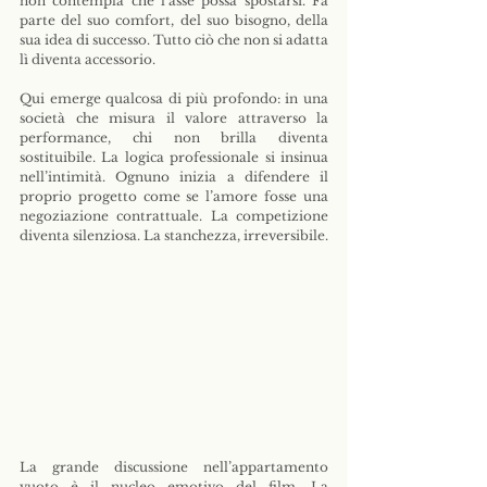
non contempla che l’asse possa spostarsi. Fa 
parte del suo comfort, del suo bisogno, della 
sua idea di successo. Tutto ciò che non si adatta 
lì diventa accessorio.
Qui emerge qualcosa di più profondo: in una 
società che misura il valore attraverso la 
performance, chi non brilla diventa 
sostituibile. La logica professionale si insinua 
nell’intimità. Ognuno inizia a difendere il 
proprio progetto come se l’amore fosse una 
negoziazione contrattuale. La competizione 
diventa silenziosa. La stanchezza, irreversibile.
La grande discussione nell’appartamento 
vuoto è il nucleo emotivo del film. La 