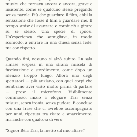
musica che tornava ancora e ancora, grave e 
insistente, come se qualcuno stesse pregando 
senza parole. Più che guardare il film, ebbi la 
sensazione che fosse il film a guardare me. Il 
tempo smise di avanzare e cominciò a girare 
su se stesso. Una specie di ipnosi. 
Un’esperienza che somigliava, in modo 
scomodo, a entrare in una chiesa senza fede, 
ma con rispetto.
Quando finì, nessuno si alzò subito. La sala 
rimase sospesa in una strana miscela di 
fascinazione e stordimento, come dopo un 
silenzio troppo lungo. Allora uno degli 
spettatori — più anziano, con quei corpi che 
sembrano aver visto molto prima di parlare 
— prese il microfono. Visibilmente 
commosso, iniziò a elogiare Tarr senza 
misura, senza ironia, senza pudore. E concluse 
con una frase che ci avrebbe accompagnato 
per anni, ripetuta tra risate e smarrimento, 
ma anche con qualcosa di vero:
“Signor Béla Tarr, la metto sul mio altare.”