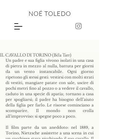
NOÉ TOLEDO
IL CAVALLO DI TORINO (Béla Tarr)
Un padre e sua figlia vivono isolati in una casa 
di pietra in mezzo al nulla, battuta per giorni 
da un vento instancabile. Ogni giorno 
ripetono gli stessi gesti: vestirsi con molti strati 
di vestiti, mangiare patate con sale, uscire di 
pochi metri fino al pozzo o a vedere il cavallo, 
caduto in una specie di apatia; tornano a casa 
per spogliarsi; il padre ha bisogno dell’aiuto 
della figlia per farlo. Le risorse cominciano a 
scomparire. Il mondo non crolla 
all’improvviso: si spegne poco a poco.
Il film parte da un aneddoto: nel 1889, a 
Torino, Nietzsche assistette a una scena in cui 
un cocchiere stava picchiando il suo cavallo. Il 