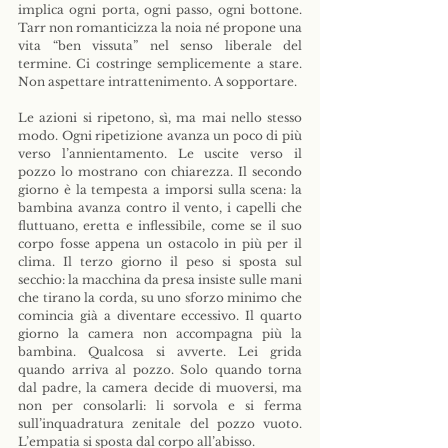
implica ogni porta, ogni passo, ogni bottone. 
Tarr non romanticizza la noia né propone una 
vita “ben vissuta” nel senso liberale del 
termine. Ci costringe semplicemente a stare. 
Non aspettare intrattenimento. A sopportare.
Le azioni si ripetono, sì, ma mai nello stesso 
modo. Ogni ripetizione avanza un poco di più 
verso l’annientamento. Le uscite verso il 
pozzo lo mostrano con chiarezza. Il secondo 
giorno è la tempesta a imporsi sulla scena: la 
bambina avanza contro il vento, i capelli che 
fluttuano, eretta e inflessibile, come se il suo 
corpo fosse appena un ostacolo in più per il 
clima. Il terzo giorno il peso si sposta sul 
secchio: la macchina da presa insiste sulle mani 
che tirano la corda, su uno sforzo minimo che 
comincia già a diventare eccessivo. Il quarto 
giorno la camera non accompagna più la 
bambina. Qualcosa si avverte. Lei grida 
quando arriva al pozzo. Solo quando torna 
dal padre, la camera decide di muoversi, ma 
non per consolarli: li sorvola e si ferma 
sull’inquadratura zenitale del pozzo vuoto. 
L’empatia si sposta dal corpo all’abisso.