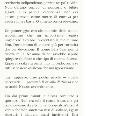
territorio indipendente, persino un po’ ruvido. 
Non c’erano combo di popcorn o bibite 
giganti, e la parola “esperienza” non era 
ancora pensata come merce. Si entrava per 
vedere film e basta. O almeno così credevamo.
Un pomeriggio, con alcuni amici della scuola, 
scoprimmo che un importante regista 
ungherese avrebbe presentato il suo ultimo 
film. Decidemmo di andarci più per curiosità 
che per devozione. Il nome Béla Tarr non ci 
diceva nulla. Nessuno di noi avrebbe saputo 
spiegare chi fosse o che tipo di cinema facesse. 
Eppure la sala era piena fino in fondo, come se 
tutti sapessero qualcosa che noi ignoravamo.
Tarr apparve, disse poche parole — quelle 
necessarie — presentò 
Il cavallo di Torino
 e se 
ne andò. Nessun avvertimento.
Fin dai primi minuti qualcosa cominciò a 
spostarsi. Non era solo il ritmo lento, che già 
conoscevamo da altri film. Era qualcos’altro: il 
vento che non smetteva mai di soffiare, i gesti 
ripetuti, i dialoghi quasi inesistenti. Una 