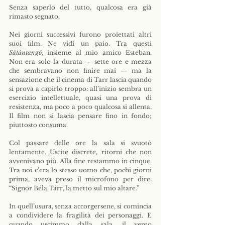
Senza saperlo del tutto, qualcosa era già 
rimasto segnato.
Nei giorni successivi furono proiettati altri 
suoi film. Ne vidi un paio. Tra questi 
Sátántangó
, insieme al mio amico Esteban. 
Non era solo la durata — sette ore e mezza 
che sembravano non finire mai — ma la 
sensazione che il cinema di Tarr lascia quando 
si prova a capirlo troppo: all’inizio sembra un 
esercizio intellettuale, quasi una prova di 
resistenza, ma poco a poco qualcosa si allenta. 
Il film non si lascia pensare fino in fondo; 
piuttosto consuma.
Col passare delle ore la sala si svuotò 
lentamente. Uscite discrete, ritorni che non 
avvenivano più. Alla fine restammo in cinque. 
Tra noi c’era lo stesso uomo che, pochi giorni 
prima, aveva preso il microfono per dire: 
“Signor Béla Tarr, la metto sul mio altare.”
In quell’usura, senza accorgersene, si comincia 
a condividere la fragilità dei personaggi. E 
quando uscimmo dalla sala, il vento 