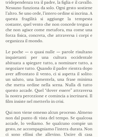
tridependenza tra il padre, la figlia e il cavallo. 
Nessuno funziona da solo. Ogni gesto sostiene 
l’altro. Se uno cede, l’intero ordine si incrina. A 
questa fragilità si aggiunge la tempesta 
costante, quel vento che non concede tregua e 
che non agisce come metafora, ma come una 
forza fisica, concreta, che attraversa i corpi e 
organizza il mondo.
Le poche — o quasi nulle — parole risultano 
inquietanti per una cultura occidentale 
abituata a spiegare tutto, a nominare tutto, a 
negoziare tutto. Quando il padre rientra dopo 
aver affrontato il vento, ci si aspetta il solito: 
un saluto, una lamentela, una frase minima 
che metta ordine nella scena. Nulla di tutto 
questo accade. Quel “dover essere” attraversa 
la nostra percezione e comincia a incrinarsi. Il 
film insiste nel metterlo in crisi.
Qui non viene omesso alcun processo. Almeno 
non dal punto di vista del tempo. Se qualcosa 
accade, lo vediamo. Se qualcuno compie un 
gesto, ne accompagniamo l’intera durata. Non 
ci sono ellissi che allevino. Uscire di casa 