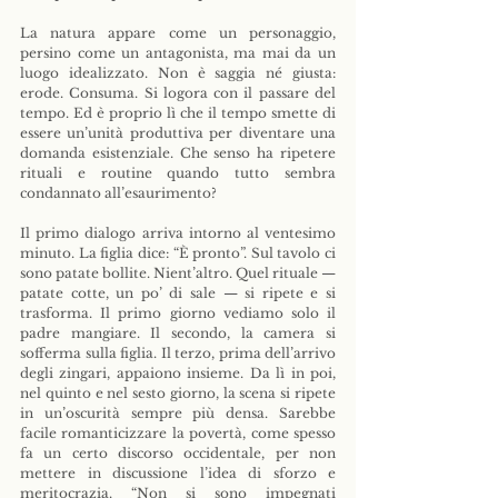
La natura appare come un personaggio, 
persino come un antagonista, ma mai da un 
luogo idealizzato. Non è saggia né giusta: 
erode. Consuma. Si logora con il passare del 
tempo. Ed è proprio lì che il tempo smette di 
essere un’unità produttiva per diventare una 
domanda esistenziale. Che senso ha ripetere 
rituali e routine quando tutto sembra 
condannato all’esaurimento?
Il primo dialogo arriva intorno al ventesimo 
minuto. La figlia dice: “È pronto”. Sul tavolo ci 
sono patate bollite. Nient’altro. Quel rituale — 
patate cotte, un po’ di sale — si ripete e si 
trasforma. Il primo giorno vediamo solo il 
padre mangiare. Il secondo, la camera si 
sofferma sulla figlia. Il terzo, prima dell’arrivo 
degli zingari, appaiono insieme. Da lì in poi, 
nel quinto e nel sesto giorno, la scena si ripete 
in un’oscurità sempre più densa. Sarebbe 
facile romanticizzare la povertà, come spesso 
fa un certo discorso occidentale, per non 
mettere in discussione l’idea di sforzo e 
meritocrazia. “Non si sono impegnati 