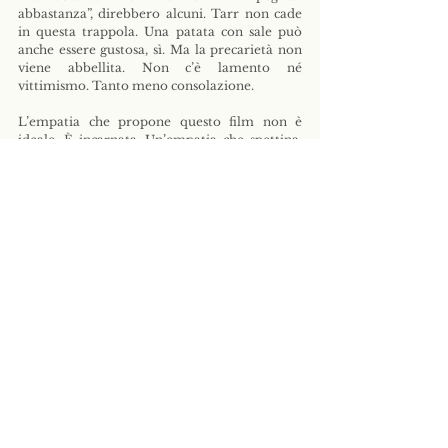
abbastanza”, direbbero alcuni. Tarr non cade 
in questa trappola. Una patata con sale può 
anche essere gustosa, sì. Ma la precarietà non 
viene abbellita. Non c’è lamento né 
vittimismo. Tanto meno consolazione.
L’empatia che propone questo film non è 
ideale. È incarnata. Un’empatia che spettina, 
che raffredda, che fa sentire l’aria attaccata 
alle ossa. Sensazioni che solo il tempo può 
trasmettere. Il tempo come misura universale, 
non come valore di scambio.
Quando il clima è così aggressivo, basta 
tentare di portare a termine una routine 
minima perché il conflitto emerga. Mangiare, 
vestirsi, uscire di pochi metri da casa 
diventano una lotta. Non per eroismo, ma per 
necessità. Tra il padre e la figlia si stabilisce 
una dialettica silenziosa tra tolleranza e 
logoramento, sostenuta dalla sopravvivenza. Il 
silenzio scorre tra la rabbia, la frustrazione e 
una tensione che non esplode mai.
Le sequenze in cui il padre si veste — 